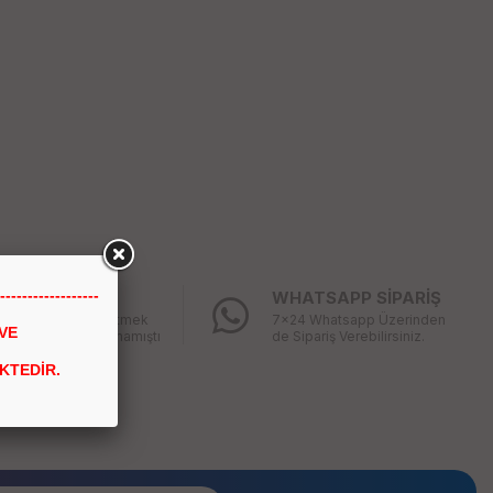
------------------
LAY İADE
WHATSAPP SİPARİŞ
ığınız ürünü iade etmek
7x24 Whatsapp Üzerinden
VE
 bu kadar kolay olmamıştı
de Sipariş Verebilirsiniz.
KTEDİR.