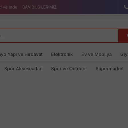
ti ve İade
IBAN BİLGİLERİMİZ
yo Yapı ve Hırdavat
Elektronik
Ev ve Mobilya
Giy
Spor Aksesuarları
Spor ve Outdoor
Süpermarket