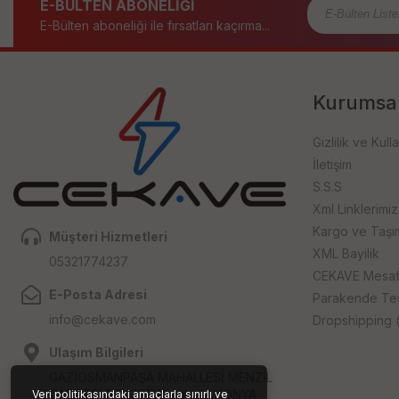
E-BÜLTEN ABONELİĞİ
E-Bülten aboneliği ile fırsatları kaçırma...
Kurumsa
Gizlilik ve Kull
İletişim
S.S.S
Xml Linklerimiz
Kargo ve Taşıma
Müşteri Hizmetleri
XML Bayilik
05321774237
CEKAVE Mesafe
E-Posta Adresi
Parakende Tesli
info@cekave.com
Dropshipping (
Ulaşım Bilgileri
GAZİOSMANPAŞA MAHALLESİ MENZİL
CADDESİ NO: 29D Karatay / KONYA
Veri politikasındaki amaçlarla sınırlı ve