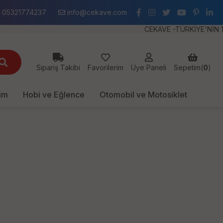
05321774237
info@cekave.com
CEKAVE -TÜRKİYE'NİN 1 NUM
Sipariş Takibi
Favorilerim
Üye Paneli
Sepetim(
0
)
im
Hobi ve Eğlence
Otomobil ve Motosiklet