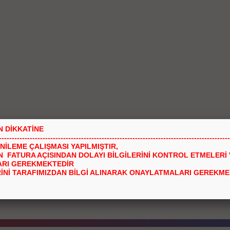
N DİKKATİNE
------------------------------------------------------------------------------------------
I
GÜVENLİ ÖDEME
KO
NİLEME ÇALIŞMASI YAPILMIŞTIR,
Sİtemiz 128Mbit SSL
Ald
İN FATURA AÇISINDAN DOLAYI BİLGİLERİNİ KONTROL ETMELERİ 
sertifikası ile korunmaktadır
hiç
 marka ve
RI GEREKMEKTEDİR
li fiyatlar
RİNİ TARAFIMIZDAN BİLGİ ALINARAK ONAYLATMALARI GEREKME