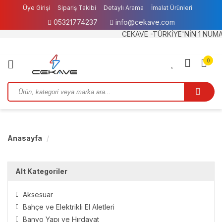
Üye Girişi
Sipariş Takibi
Detaylı Arama
İmalat Ürünleri
05321774237
info@cekave.com
Garanti ve İade
IBAN BİLGİLERİMİZ
CEKAVE -TÜRKİYE'NİN 1 NUMARALI B
0
Anasayfa
Alt Kategoriler
Aksesuar
Bahçe ve Elektrikli El Aletleri
Banyo Yapı ve Hırdavat