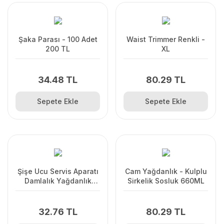
Şaka Parası - 100 Adet
Waist Trimmer Renkli -
200 TL
XL
34.48 TL
80.29 TL
Sepete Ekle
Sepete Ekle
Şişe Ucu Servis Aparatı
Cam Yağdanlık - Kulplu
Damlalık Yağdanlık
Sirkelik Sosluk 660ML
-Şişe Tıpa Sürekli Akışlı
Hava Delikli
32.76 TL
80.29 TL