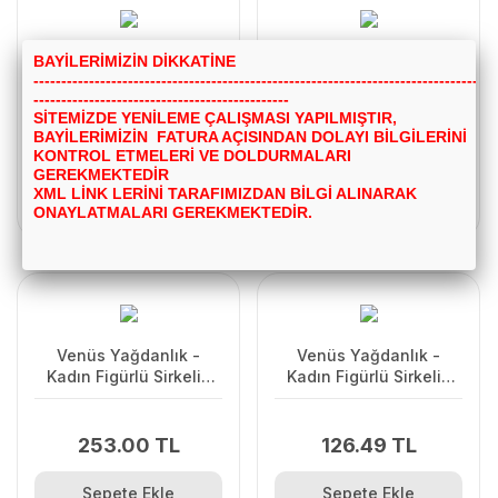
Şişe Ucu Aparatı
3 ADET Kapaklı Şişe
BAYİLERİMİZİN DİKKATİNE
---------------------------------------------------------------------------------
Yağdanlık Tıpa 2 ADET
Ucu Servis Aparatı
----------------------------------------------
Damlalık Yağdanlık
SİTEMİZDE YENİLEME ÇALIŞMASI YAPILMIŞTIR,
Tıpa
BAYİLERİMİZİN FATURA AÇISINDAN DOLAYI BİLGİLERİNİ
63.36 TL
34.49 TL
KONTROL ETMELERİ VE DOLDURMALARI
GEREKMEKTEDİR
XML LİNK LERİNİ TARAFIMIZDAN BİLGİ ALINARAK
Sepete Ekle
Sepete Ekle
ONAYLATMALARI GEREKMEKTEDİR.
Venüs Yağdanlık -
Venüs Yağdanlık -
Kadın Figürlü Sirkelik
Kadın Figürlü Sirkelik
Sosluk 200 ML 2li Set
Sosluk 200 ML
253.00 TL
126.49 TL
Sepete Ekle
Sepete Ekle