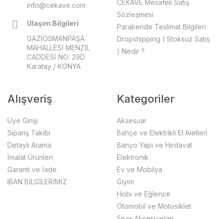
CEKAVE Mesafeli Satış
info@cekave.com
Sözleşmesi
Ulaşım Bilgileri
Parakende Teslimat Bilgileri
GAZİOSMANPAŞA
Dropshipping ( Stoksuz Satış
MAHALLESİ MENZİL
) Nedir ?
CADDESİ NO: 29D
Karatay / KONYA
Alışveriş
Kategoriler
Üye Girişi
Aksesuar
Sipariş Takibi
Bahçe ve Elektrikli El Aletleri
Detaylı Arama
Banyo Yapı ve Hırdavat
İmalat Ürünleri
Elektronik
Garanti ve İade
Ev ve Mobilya
IBAN BİLGİLERİMİZ
Giyim
Hobi ve Eğlence
Otomobil ve Motosiklet
Spor Aksesuarları