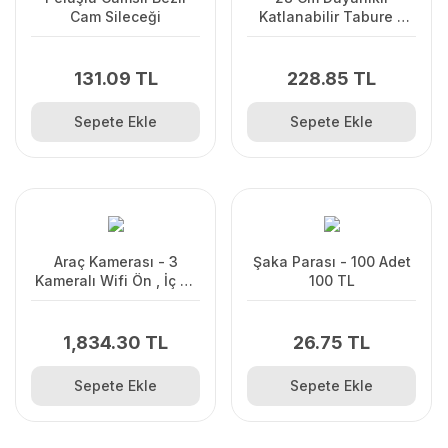
Cam Sileceği
Katlanabilir Tabure -
Kamp Piknik Metrobüs
Otobüs Balıkçı Tabure
131.09 TL
228.85 TL
Sepete Ekle
Sepete Ekle
Araç Kamerası - 3
Şaka Parası - 100 Adet
Kameralı Wifi Ön , İç ve
100 TL
Arka Full HD DVR Araç
İçi Ekranlı Kamera
1,834.30 TL
26.75 TL
Sepete Ekle
Sepete Ekle