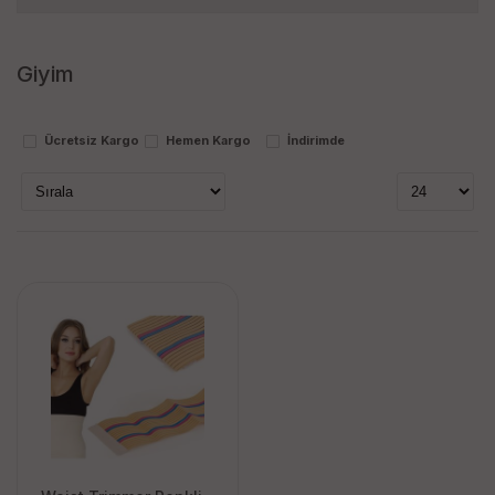
Markalar
Giyim
cekave1
Stok Durumu
Ücretsiz Kargo
Hemen Kargo
İndirimde
stokta var
stokta yok