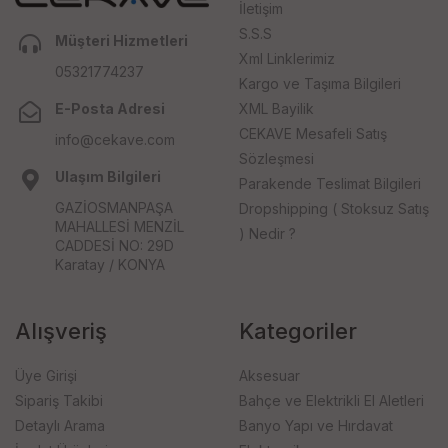
İletişim
S.S.S
Müşteri Hizmetleri
Xml Linklerimiz
05321774237
Kargo ve Taşıma Bilgileri
E-Posta Adresi
XML Bayilik
CEKAVE Mesafeli Satış
info@cekave.com
Sözleşmesi
Ulaşım Bilgileri
Parakende Teslimat Bilgileri
GAZİOSMANPAŞA
Dropshipping ( Stoksuz Satış
MAHALLESİ MENZİL
) Nedir ?
CADDESİ NO: 29D
Karatay / KONYA
Alışveriş
Kategoriler
Üye Girişi
Aksesuar
Sipariş Takibi
Bahçe ve Elektrikli El Aletleri
Detaylı Arama
Banyo Yapı ve Hırdavat