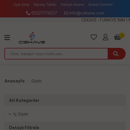
Üye Girişi
Sipariş Takibi
Detaylı Arama
İmalat Ürünleri
05321774237
info@cekave.com
Garanti ve İade
IBAN BİLGİLERİMİZ
CEKAVE -TÜRKİYE'NİN 1 NUMA
0
Anasayfa
Giyim
Alt Kategoriler
İç Giyim
Detaylı Filtrele