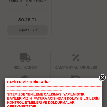
Waist Trimmer Renkli -
XL
80.29 TL
Sepete Ekle
HIZLI KARGO
KAMPANYALI ÜRÜNLER
BAYİLERİMİZİN DİKKATİNE
---------------------------------------------------------------------------------
GÜVENLİ ÖDEME
KOLAY İADE
----------------------------------------------
SİTEMİZDE YENİLEME ÇALIŞMASI YAPILMIŞTIR,
BAYİLERİMİZİN FATURA AÇISINDAN DOLAYI BİLGİLERİNİ
KONTROL ETMELERİ VE DOLDURMALARI
GEREKMEKTEDİR