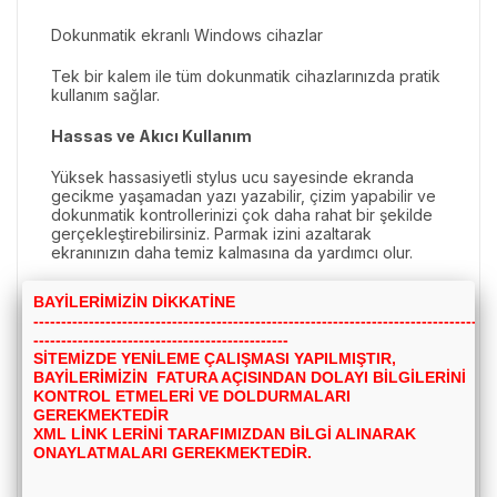
Dokunmatik ekranlı Windows cihazlar
Tek bir kalem ile tüm dokunmatik cihazlarınızda pratik
kullanım sağlar.
Hassas ve Akıcı Kullanım
Yüksek hassasiyetli stylus ucu sayesinde ekranda
gecikme yaşamadan yazı yazabilir, çizim yapabilir ve
dokunmatik kontrollerinizi çok daha rahat bir şekilde
gerçekleştirebilirsiniz. Parmak izini azaltarak
ekranınızın daha temiz kalmasına da yardımcı olur.
Kullanım Alanları
BAYİLERİMİZİN DİKKATİNE
---------------------------------------------------------------------------------
Telefon ve tablet kullanımı
----------------------------------------------
SİTEMİZDE YENİLEME ÇALIŞMASI YAPILMIŞTIR,
Not alma
BAYİLERİMİZİN FATURA AÇISINDAN DOLAYI BİLGİLERİNİ
KONTROL ETMELERİ VE DOLDURMALARI
GEREKMEKTEDİR
Dijital çizim
XML LİNK LERİNİ TARAFIMIZDAN BİLGİ ALINARAK
ONAYLATMALARI GEREKMEKTEDİR.
Online ders ve eğitim