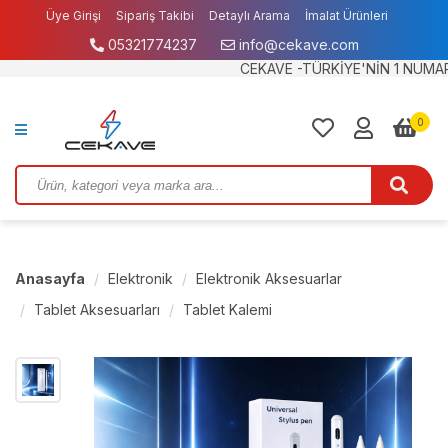
Üye Girişi
Sipariş Takibi
Detaylı Arama
İmalat Ürünleri
05321774237
info@cekave.com
Garanti ve İade
IBAN BİLGİLERİMİZ
CEKAVE -TÜRKİYE'NİN 1 NUMARALI B2
0
Anasayfa
Elektronik
Elektronik Aksesuarlar
Tablet Aksesuarları
Tablet Kalemi