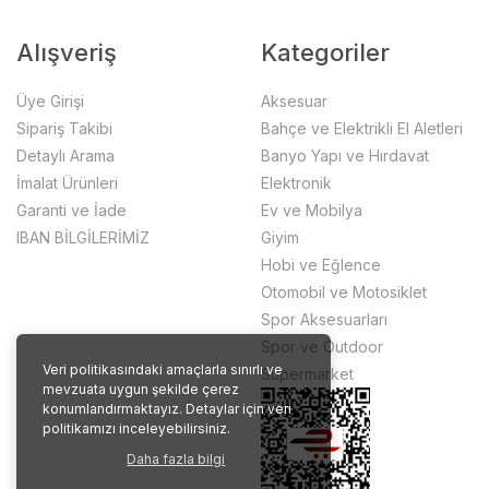
Alışveriş
Kategoriler
Üye Girişi
Aksesuar
Sipariş Takibi
Bahçe ve Elektrikli El Aletleri
Detaylı Arama
Banyo Yapı ve Hırdavat
İmalat Ürünleri
Elektronik
Garanti ve İade
Ev ve Mobilya
IBAN BİLGİLERİMİZ
Giyim
Hobi ve Eğlence
Otomobil ve Motosiklet
Spor Aksesuarları
Spor ve Outdoor
Veri politikasındaki amaçlarla sınırlı ve
Süpermarket
mevzuata uygun şekilde çerez
konumlandırmaktayız. Detaylar için veri
politikamızı inceleyebilirsiniz.
Daha fazla bilgi