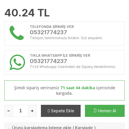
40.24
TL
TELEFONDA SİPARİŞ VER
05321774237
Tıklayın, telefonunuzu bırakın. Sizi arayalım.
TIKLA WHATSAPP İLE SİPARİŞ VER
05321774237
7x24 Whatsapp Üzerinden de Sipariş Verebilirsiniz.
Şimdi sipariş verirseniz
71 saat 44 dakika
içerisinde
kargoda.
Sepete Ekle
Hemen Al
Ürünü karşılaştırma listeme ekle
(
Karşılaştır
)
·