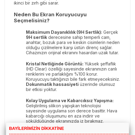
ikinci bir zırh gibi sarar.
Neden Bu Ekran Koruyucuyu
Seçmelisiniz?
Maksimum Dayanıklılık (9H Sertlik):
Gerçek
9H sertlik
derecesine sahip temperli cam,
anahtar, bozuk para ve keskin cisimlerin neden
olduğu çizilmelere karşı üstün direnç sağlar.
Cihazınızın orijinal ekranını hasardan uzak tutar.
Kristal Netliğinde Görüntü:
Yüksek şeffaflık
(HD Clear) özelliği sayesinde ekranınızın canlı
renklerini ve parlaklığını %100 korur.
Koruyucuyu taktığınızı bile fark etmeyeceksiniz.
Dokunmatik hassasiyeti
üzerinde olumsuz
bir etkisi yoktur.
Kolay Uygulama ve Kabarcıksız Yapışma:
Geliştirilmiş silikon yapışkan teknolojisi
sayesinde uygulama son derece basittir. Hava
kabarcığı oluşumunu en aza indirir ve
söküldüğünde ekranınızda iz bırakmaz.
BAYİLERİMİZİN DİKKATİNE
Parmak İzi ve Yağ Tutmaz Yüzey:
Özel
---------------------------------------------------------------------------------