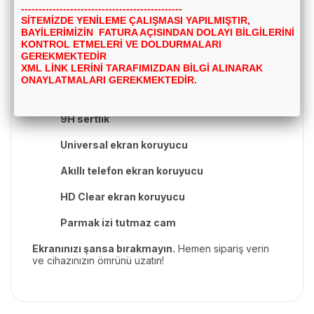
Oleofobik Kaplama
(parmak izi tutmaz) ile
----------------------------------------------
tasarlanmıştır. Parmak izlerini, yağ ve sıvı
SİTEMİZDE YENİLEME ÇALIŞMASI YAPILMIŞTIR,
lekelerini kolayca temizlemenizi sağlar,
BAYİLERİMİZİN FATURA AÇISINDAN DOLAYI BİLGİLERİNİ
ekranınız her zaman pırıl pırıl kalır.
KONTROL ETMELERİ VE DOLDURMALARI
GEREKMEKTEDİR
Kırılmaz cam ekran koruyucu
XML LİNK LERİNİ TARAFIMIZDAN BİLGİ ALINARAK
ONAYLATMALARI GEREKMEKTEDİR.
Temperli cam
9H sertlik
Universal ekran koruyucu
Akıllı telefon ekran koruyucu
HD Clear ekran koruyucu
Parmak izi tutmaz cam
Ekranınızı şansa bırakmayın.
Hemen sipariş verin
ve cihazınızın ömrünü uzatın!