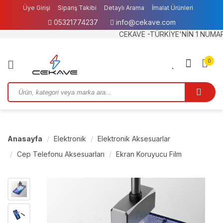
Üye Girişi
Sipariş Takibi
Detaylı Arama
İmalat Ürünleri
05321774237
info@cekave.com
Garanti ve İade
IBAN BİLGİLERİMİZ
CEKAVE -TÜRKİYE'NİN 1 NUMARALI B2
0
Anasayfa
Elektronik
Elektronik Aksesuarlar
Cep Telefonu Aksesuarları
Ekran Koruyucu Film