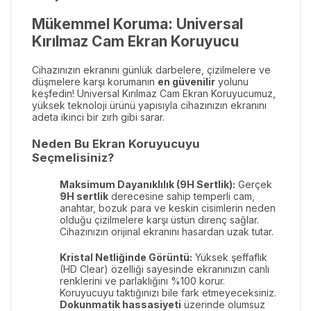
Mükemmel Koruma: Universal
Kırılmaz Cam Ekran Koruyucu
Cihazınızın ekranını günlük darbelere, çizilmelere ve
düşmelere karşı korumanın
en güvenilir
yolunu
keşfedin! Universal Kırılmaz Cam Ekran Koruyucumuz,
yüksek teknoloji ürünü yapısıyla cihazınızın ekranını
adeta ikinci bir zırh gibi sarar.
Neden Bu Ekran Koruyucuyu
Seçmelisiniz?
Maksimum Dayanıklılık (9H Sertlik):
Gerçek
9H sertlik
derecesine sahip temperli cam,
anahtar, bozuk para ve keskin cisimlerin neden
olduğu çizilmelere karşı üstün direnç sağlar.
Cihazınızın orijinal ekranını hasardan uzak tutar.
Kristal Netliğinde Görüntü:
Yüksek şeffaflık
(HD Clear) özelliği sayesinde ekranınızın canlı
renklerini ve parlaklığını %100 korur.
Koruyucuyu taktığınızı bile fark etmeyeceksiniz.
Dokunmatik hassasiyeti
üzerinde olumsuz