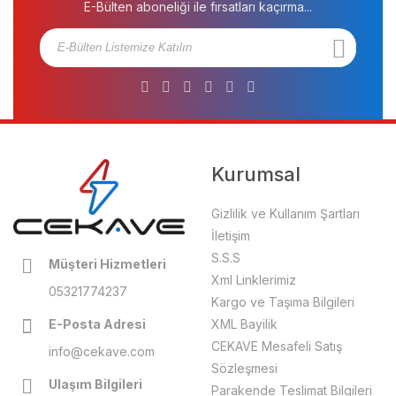
E-Bülten aboneliği ile fırsatları kaçırma...
Kurumsal
Gizlilik ve Kullanım Şartları
İletişim
S.S.S
Müşteri Hizmetleri
Xml Linklerimiz
05321774237
Kargo ve Taşıma Bilgileri
E-Posta Adresi
XML Bayilik
CEKAVE Mesafeli Satış
info@cekave.com
Sözleşmesi
Ulaşım Bilgileri
Parakende Teslimat Bilgileri