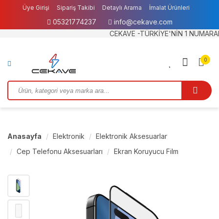
Üye Girişi
Sipariş Takibi
Detaylı Arama
İmalat Ürünleri
05321774237
info@cekave.com
Garanti ve İade
IBAN BİLGİLERİMİZ
CEKAVE -TÜRKİYE'NİN 1 NUMARALI B2B T
0
Anasayfa
Elektronik
Elektronik Aksesuarlar
Cep Telefonu Aksesuarları
Ekran Koruyucu Film