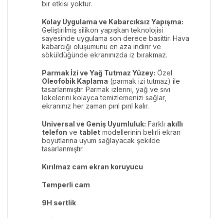
bir etkisi yoktur.
Kolay Uygulama ve Kabarcıksız Yapışma:
Geliştirilmiş silikon yapışkan teknolojisi
sayesinde uygulama son derece basittir. Hava
kabarcığı oluşumunu en aza indirir ve
söküldüğünde ekranınızda iz bırakmaz.
Parmak İzi ve Yağ Tutmaz Yüzey:
Özel
Oleofobik Kaplama
(parmak izi tutmaz) ile
tasarlanmıştır. Parmak izlerini, yağ ve sıvı
lekelerini kolayca temizlemenizi sağlar,
ekranınız her zaman pırıl pırıl kalır.
Universal ve Geniş Uyumluluk:
Farklı
akıllı
telefon
ve
tablet
modellerinin belirli ekran
boyutlarına uyum sağlayacak şekilde
tasarlanmıştır.
Kırılmaz cam ekran koruyucu
Temperli cam
9H sertlik