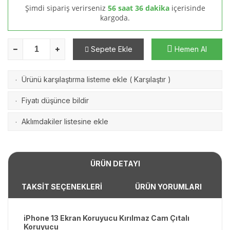
Şimdi sipariş verirseniz
56 saat 36 dakika
içerisinde
kargoda.
Sepete Ekle
Hemen Al
Ürünü karşılaştırma listeme ekle
(
Karşılaştır
)
·
Fiyatı düşünce bildir
·
Aklımdakiler listesine ekle
·
ÜRÜN DETAYI
TAKSİT SEÇENEKLERİ
ÜRÜN YORUMLARI
iPhone 13 Ekran Koruyucu Kırılmaz Cam Çıtalı
Koruyucu