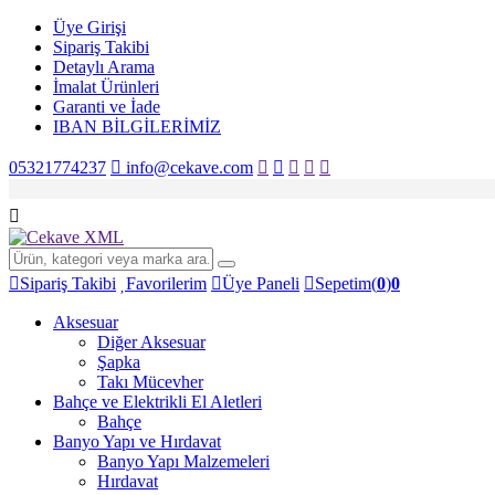
Üye Girişi
Sipariş Takibi
Detaylı Arama
İmalat Ürünleri
Garanti ve İade
IBAN BİLGİLERİMİZ
05321774237
info@cekave.com
Sipariş Takibi
Favorilerim
Üye Paneli
Sepetim(
0
)
0
Aksesuar
Diğer Aksesuar
Şapka
Takı Mücevher
Bahçe ve Elektrikli El Aletleri
Bahçe
Banyo Yapı ve Hırdavat
Banyo Yapı Malzemeleri
Hırdavat