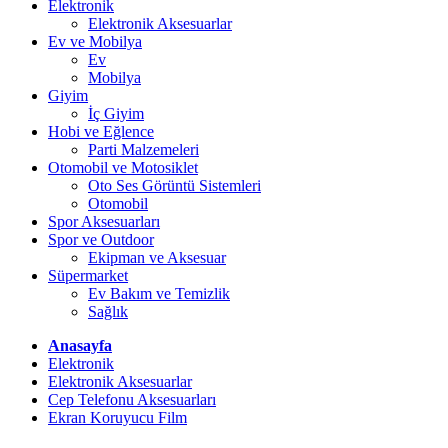
Elektronik
Elektronik Aksesuarlar
Ev ve Mobilya
Ev
Mobilya
Giyim
İç Giyim
Hobi ve Eğlence
Parti Malzemeleri
Otomobil ve Motosiklet
Oto Ses Görüntü Sistemleri
Otomobil
Spor Aksesuarları
Spor ve Outdoor
Ekipman ve Aksesuar
Süpermarket
Ev Bakım ve Temizlik
Sağlık
Anasayfa
Elektronik
Elektronik Aksesuarlar
Cep Telefonu Aksesuarları
Ekran Koruyucu Film