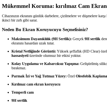
Mükemmel Koruma: kırılmaz Cam Ekran
Cihazınızın ekranını günlük darbelere, çizilmelere ve düşmelere karş
ikinci bir zırh gibi sarar.
Neden Bu Ekran Koruyucuyu Seçmelisiniz?
Maksimum Dayanıklılık (9H Sertlik):
Gerçek
9H sertlik
dere
ekranını hasardan uzak tutar.
Kristal Netliğinde Görüntü:
Yüksek şeffaflık (HD Clear) özell
hassasiyeti
üzerinde olumsuz bir etkisi yoktur.
Kolay Uygulama ve Kabarcıksız Yapışma:
Geliştirilmiş sili
bırakmaz.
Parmak İzi ve Yağ Tutmaz Yüzey:
Özel
Oleofobik Kaplam
Kırılmaz cam ekran koruyucu
Temperli cam
9H sertlik