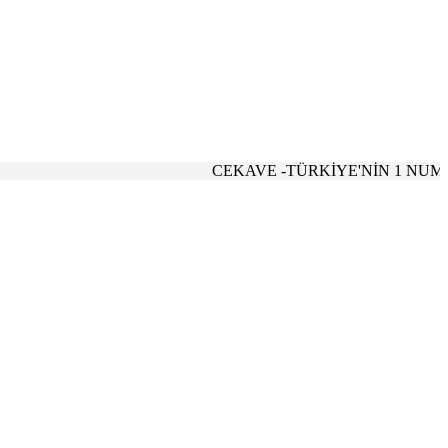
CEKAVE -TÜRKİYE'NİN 1 NUMARALI B2B TEDAR