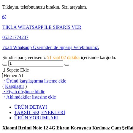
Tıklayın, telefonunuzu bırakın. Sizi arayalım.
TIKLA WHATSAPP İLE SİPARİŞ VER
05321774237
7x24 Whatsapp Üzerinden de Sipariş Verebilirsiniz.
Şimdi sipariş verirseniz
51 saat 01 dakika
içerisinde kargoda.
Sepete Ekle
Hemen Al
·
Ürünü karşılaştırma listeme ekle
(
Karşılaştır
)
·
Fiyatı düşünce bildir
·
Aklımdakiler listesine ekle
ÜRÜN DETAYI
TAKSİT SEÇENEKLERİ
ÜRÜN YORUMLARI
Xiaomi Redmi Note 12 4G Ekran Koruyucu Kırılmaz Cam Şeff