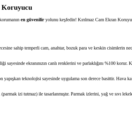
 Koruyucu
ı korumanın
en güvenilir
yolunu keşfedin! Kırılmaz Cam Ekran Koruyucu
cesine sahip temperli cam, anahtar, bozuk para ve keskin cisimlerin nede
iği sayesinde ekranınızın canlı renklerini ve parlaklığını %100 korur. 
kon yapışkan teknolojisi sayesinde uygulama son derece basittir. Hava 
a
(parmak izi tutmaz) ile tasarlanmıştır. Parmak izlerini, yağ ve sıvı lekel